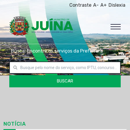
Contraste
A-
A+
Dislexia
Busca: Encontre os serviços da Prefeitura
BUSCAR
NOTÍCIA