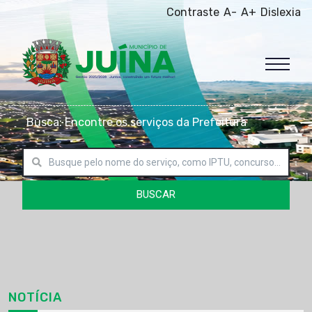
Contraste
A-
A+
Dislexia
Busca: Encontre os serviços da Prefeitura
BUSCAR
NOTÍCIA