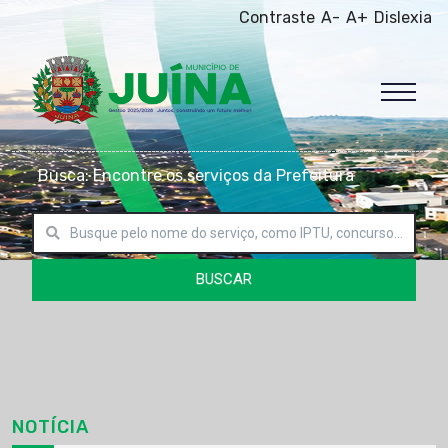
Contraste
A-
A+
Dislexia
Busca: Encontre os serviços da Prefeitura
BUSCAR
NOTÍCIA