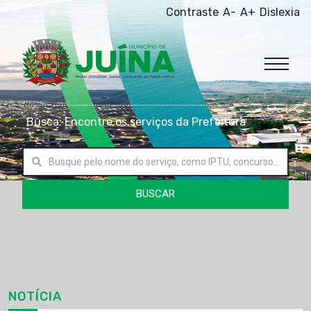
Contraste
A-
A+
Dislexia
Busca: Encontre os serviços da Prefeitura
BUSCAR
NOTÍCIA