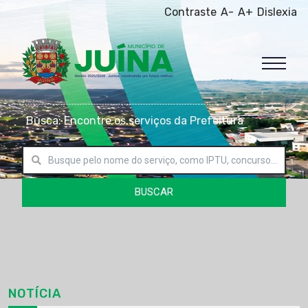
Contraste
A-
A+
Dislexia
Busca: Encontre os serviços da Prefeitura
BUSCAR
NOTÍCIA