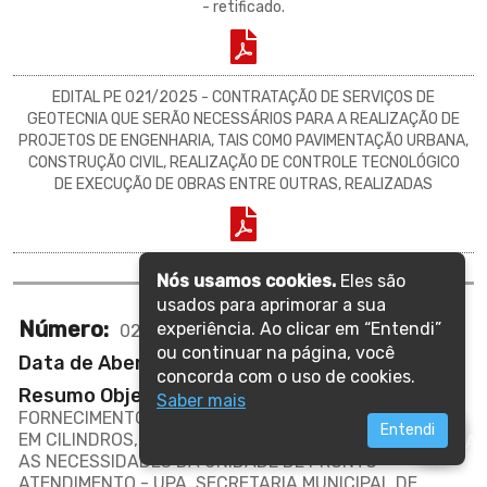
- retificado.
EDITAL PE 021/2025 - CONTRATAÇÃO DE SERVIÇOS DE
GEOTECNIA QUE SERÃO NECESSÁRIOS PARA A REALIZAÇÃO DE
PROJETOS DE ENGENHARIA, TAIS COMO PAVIMENTAÇÃO URBANA,
CONSTRUÇÃO CIVIL, REALIZAÇÃO DE CONTROLE TECNOLÓGICO
DE EXECUÇÃO DE OBRAS ENTRE OUTRAS, REALIZADAS
Nós usamos cookies.
Eles são
usados para aprimorar a sua
Número:
experiência. Ao clicar em “Entendi”
028/2025
ou continuar na página, você
Data de Abertura:
08/04/2025 15:00
concorda com o uso de cookies.
Resumo Objeto:
CONTRATAÇÃO DE EMPRESA PARA
Saber mais
FORNECIMENTO DE OXIGÊNIO MEDICINAL COMPRIMIDO
Entendi
EM CILINDROS, EM REGIME DE COMODATO, ATENDENDO
AS NECESSIDADES DA UNIDADE DE PRONTO
ATENDIMENTO - UPA, SECRETARIA MUNICIPAL DE