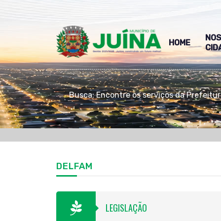
NO
HOME
CID
Busca: Encontre os serviços da Prefeitu
DELFAM
LEGISLAÇÃO